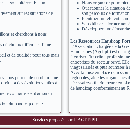
ives… sont altérées ET un
Nous organiser pour mieux 
Questionner la situation d
tivement sur les situations de
son parcours de formation 
Identifier un référent hand
Sensibiliser – former nos
Développer une démarche 
illons et cherchons à nous
Les Ressources Handicap Fo
s cérébraux différents d’une
L’Association chargée de la Ges
Handicapés (Agefiph) est un organ
il et de qualité : pour tous mais
favoriser l’insertion professionn
.
entreprises du secteur privé. Elle
vingt salariés et plus soumises 
Avec la mise en place de ressou
ées nous permet de conduire une
régionales, aide les organismes de
onduit à des évolutions utiles à
nécessaires afin de mettre en pla
de handicap conformément au Réf
re le contraire vient amoindrir
tion du handicap c’est :
Services proposés par L’AGEFIPH