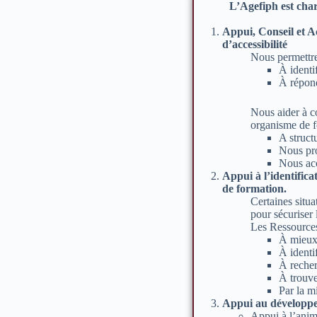
L’Agefiph est char
Appui, Conseil et 
d’accessibilité
Nous permettre
À identi
À répond
Nous aider à c
organisme de f
A struct
Nous pro
Nous acc
Appui à l’identifica
de formation.
Certaines situa
pour sécuriser
Les Ressource
À mieux 
À identi
À recher
À trouve
Par la m
Appui au développem
Appui à l’anima