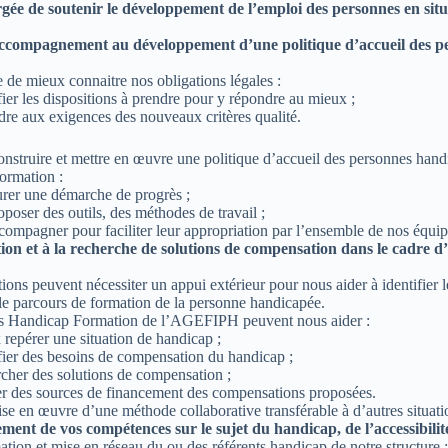
gée de soutenir le développement de l’emploi des personnes en sit
Accompagnement au développement d’une politique d’accueil des p
 de mieux connaitre nos obligations légales :
fier les dispositions à prendre pour y répondre au mieux ;
re aux exigences des nouveaux critères qualité.
onstruire et mettre en œuvre une politique d’accueil des personnes hand
ormation :
urer une démarche de progrès ;
poser des outils, des méthodes de travail ;
ompagner pour faciliter leur appropriation par l’ensemble de nos équip
tion et à la recherche de solutions de compensation dans le cadre d’
tions peuvent nécessiter un appui extérieur pour nous aider à identifier l
 le parcours de formation de la personne handicapée.
s Handicap Formation de l’AGEFIPH peuvent nous aider :
repérer une situation de handicap ;
fier des besoins de compensation du handicap ;
cher des solutions de compensation ;
r des sources de financement des compensations proposées.
ise en œuvre d’une méthode collaborative transférable à d’autres situati
ent de vos compétences sur le sujet du handicap, de l’accessibilit
tion et mise en réseau du ou des référents handicap de notre structure ;