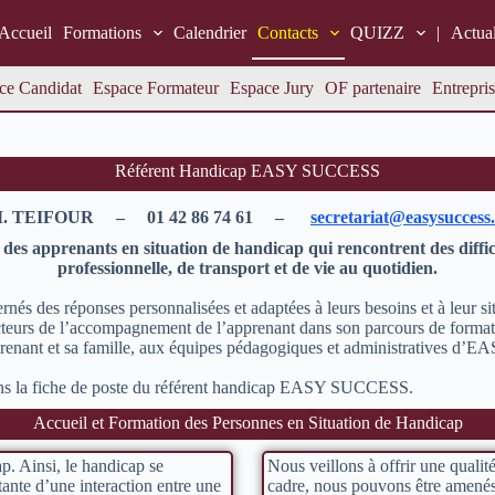
Accueil
Formations
Calendrier
Contacts
QUIZZ
|
Actual
ce Candidat
Espace Formateur
Espace Jury
OF partenaire
Entrepris
Référent Handicap EASY SUCCESS
. TEIFOUR – 01 42 86 74 61 –
secretariat@easysuccess.
ié des apprenants en situation de handicap qui rencontrent des diffic
professionnelle, de transport et de vie au quotidien.
rnés des réponses personnalisées et adaptées à leurs besoins et à leur si
cteurs de l’accompagnement de l’apprenant dans son parcours de formati
apprenant et sa famille, aux équipes pédagogiques et administratives 
dans la fiche de poste du référent handicap EASY SUCCESS.
Accueil et Formation des Personnes en Situation de Handicap
p. Ainsi, le handicap se
Nous veillons à offrir une qualit
tante d’une interaction entre une
cadre, nous pouvons être amenés