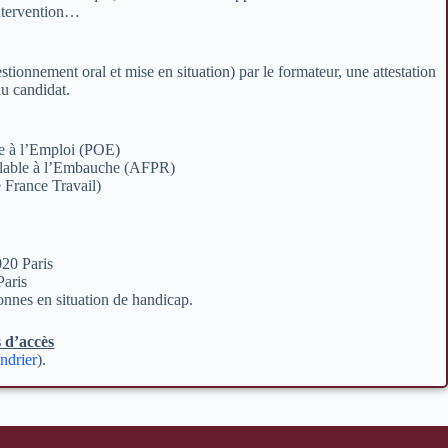
ntervention…
tionnement oral et mise en situation) par le formateur, une attestation
au candidat.
le à l’Emploi (POE)
alable à l’Embauche (AFPR)
e France Travail)
020 Paris
Paris
onnes en situation de handicap.
s d’accès
ndrier
).