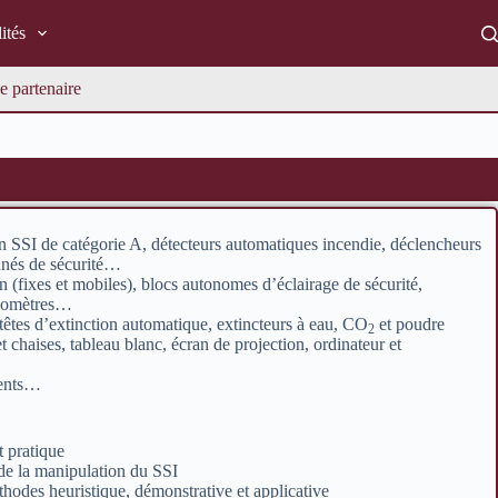
ités
e partenaire
n SSI de catégorie A, détecteurs automatiques incendie, déclencheurs
onnés de sécurité…
fixes et mobiles), blocs autonomes d’éclairage de sécurité,
anomètres…
têtes d’extinction automatique, extincteurs à eau, CO
et poudre
2
t chaises, tableau blanc, écran de projection, ordinateur et
ments…
 pratique
de la manipulation du SSI
hodes heuristique, démonstrative et applicative