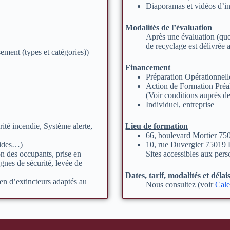
Diaporamas et vidéos d’i
Modalités de l’évaluation
Après une évaluation (ques
de recyclage est délivrée 
ement (types et catégories))
Financement
Préparation Opérationnel
Action de Formation Pré
(Voir conditions auprès d
Individuel, entreprise
ité incendie, Système alerte,
Lieu de formation
66, boulevard Mortier 75
mides…)
10, rue Duvergier 75019 
on des occupants, prise en
Sites accessibles aux pers
gnes de sécurité, levée de
Dates, tarif, modalités et délai
en d’extincteurs adaptés au
Nous consultez (voir
Cale