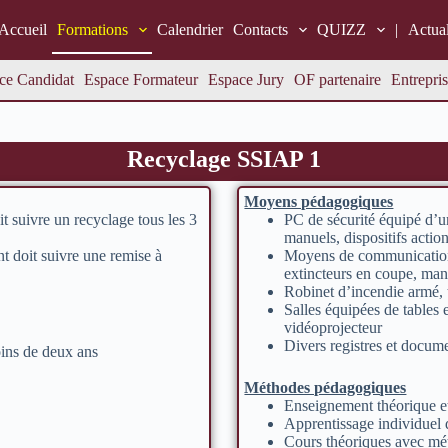
Accueil
Formations
Calendrier
Contacts
QUIZZ
|
Actual
ce Candidat
Espace Formateur
Espace Jury
OF partenaire
Entrepris
Recyclage SSIAP 1
Moyens pédagogiques
t suivre un recyclage tous les 3
PC de sécurité équipé d’u
manuels, dispositifs acti
ent doit suivre une remise à
Moyens de communication (
extincteurs en coupe, m
Robinet d’incendie armé, 
Salles équipées de tables e
vidéoprojecteur
Divers registres et docu
ins de deux ans
Méthodes pédagogiques
Enseignement théorique et
Apprentissage individuel 
Cours théoriques avec mét