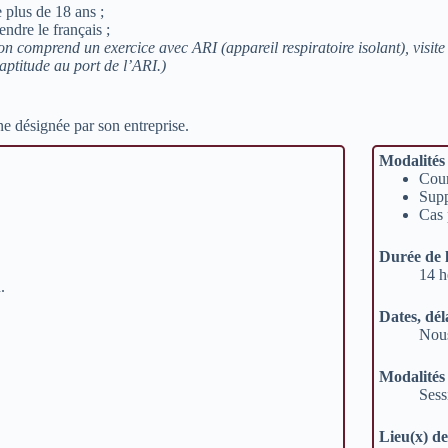
 plus de 18 ans ;
ndre le français ;
ion comprend un exercice avec ARI (appareil respiratoire isolant), visit
’aptitude au port de l’ARI.)
e désignée par son entreprise.
Modalités
Cour
Supp
Cas 
Durée de 
14 h
.
Dates, dél
Nous
Modalités
Sess
Lieu(x) d