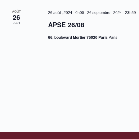
e
e
z
n
AOÛT
26 août , 2024 - 0h00
-
26 septembre , 2024 - 23h59
u
d
26
n
r
APSE 26/08
2024
e
i
d
e
a
r
66, boulevard Mortier 75020 Paris
Paris
t
d
e
e
.
É
v
è
n
e
m
e
n
t
s